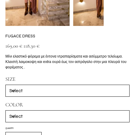
FUGACE DRESS
Original
Sale
169,00 €
118,30 €
price
price
Μίνι ελαστικό φόρεμα με έντονα ντραπαρίσματα και ασύμμετρο τελείωμα.
Κλειστή λαιμοκοψη και extra ουρά έως τον αστράγαλο στην μια πλευρά του
φορέματος .
SIZE
COLOR
QUANTITY