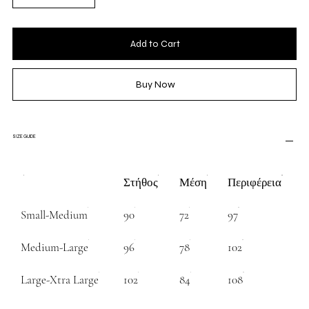
Add to Cart
Buy Now
SIZE GUIDE
Στήθος
Μέση
Περιφέρεια
Small-Medium
90
72
97
Medium-Large
96
78
102
Large-Xtra Large
102
84
108