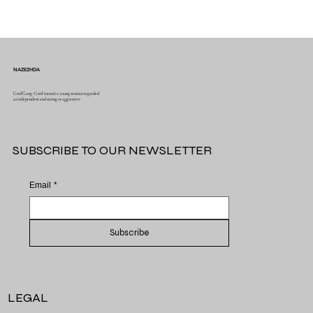
NAZEZHDA
GrrrlGang : Grrrl (noun): a young woman regarded
as independent and strong or aggressive
SUBSCRIBE TO OUR NEWSLETTER
Email
*
Subscribe
LEGAL