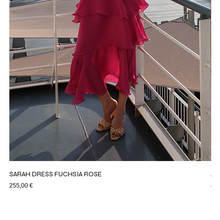
SARAH DRESS FUCHSIA ROSE
AS
Price
Pri
255,00 €
44,