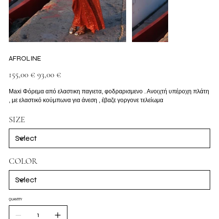
AFROLINE
Original
Sale
155,00 €
93,00 €
price
price
Maxi Φόρεμα από ελαστικη παγιετα, φοδραρισμενο . Ανοιχτή υπέροχη πλάτη
, με ελαστικό κούμπωνα για άνεση , έβαζε γοργονε τελείωμα
SIZE
COLOR
QUANTITY