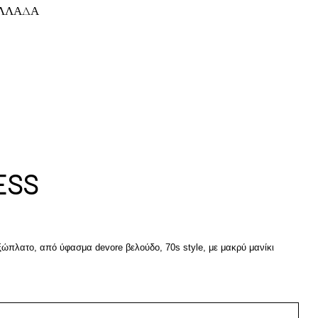
ΕΛΛΑΔΑ
ESS
 εξώπλατο, από ύφασμα devore βελούδο, 70s style, με μακρύ μανίκι