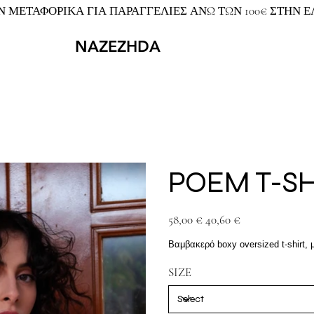
 ΜΕΤΑΦΟΡΙΚΑ ΓΙΑ ΠΑΡΑΓΓΕΛΙΕΣ ΑΝΩ ΤΩΝ 100€ ΣΤΗΝ 
NAZEZHDA
POEM T-SH
Original
Sale
58,00 €
40,60 €
price
price
Βαμβακερό boxy oversized t-shirt, 
SIZE