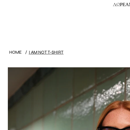
ΔΩΡΕΑΝ
HOME
/
I AM NOT T-SHIRT