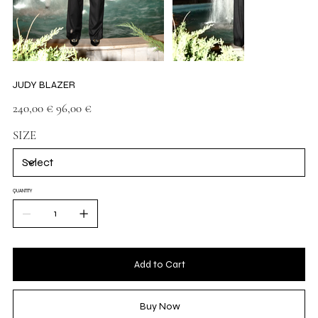
JUDY BLAZER
Original
Sale
240,00 €
96,00 €
price
price
SIZE
QUANTITY
Add to Cart
Buy Now